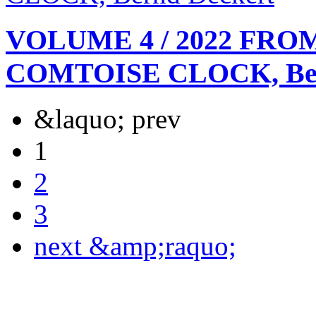
VOLUME 4 / 2022 FR
COMTOISE CLOCK, Ber
&laquo; prev
1
2
3
next &amp;raquo;