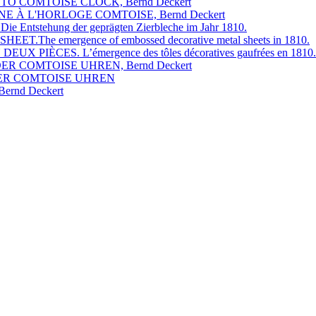
O COMTOISE CLOCK, Bernd Deckert
E À L'HORLOGE COMTOISE, Bernd Deckert
ntstehung der geprägten Zierbleche im Jahr 1810.
The emergence of embossed decorative metal sheets in 1810.
PIÈCES. L’émergence des tôles décoratives gaufrées en 1810.
ER COMTOISE UHREN, Bernd Deckert
 DER COMTOISE UHREN
rnd Deckert