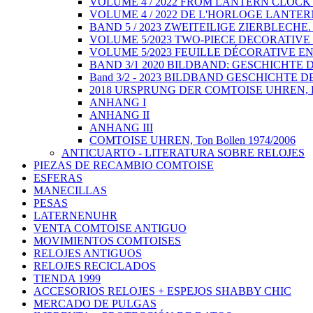
VOLUME 4 / 2022 FROM LANTERN CLOCK T
VOLUME 4 / 2022 DE L'HORLOGE LANTERN
BAND 5 / 2023 ZWEITEILIGE ZIERBLECHE. Die E
VOLUME 5/2023 TWO-PIECE DECORATIVE SHEET.
VOLUME 5/2023 FEUILLE DÉCORATIVE EN DEUX 
BAND 3/1 2020 BILDBAND: GESCHICHTE D
Band 3/2 - 2023 BILDBAND GESCHICHTE
2018 URSPRUNG DER COMTOISE UHREN, Be
ANHANG I
ANHANG II
ANHANG III
COMTOISE UHREN, Ton Bollen 1974/2006
ANTICUARTO - LITERATURA SOBRE RELOJES
PIEZAS DE RECAMBIO COMTOISE
ESFERAS
MANECILLAS
PESAS
LATERNENUHR
VENTA COMTOISE ANTIGUO
MOVIMIENTOS COMTOISES
RELOJES ANTIGUOS
RELOJES RECICLADOS
TIENDA 1999
ACCESORIOS RELOJES + ESPEJOS SHABBY CHIC
MERCADO DE PULGAS